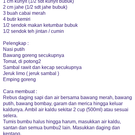
1 cm kunyit (1/2 sdt kunyit bubuk)
2 cm jahe (1/2 sdt jahe bubuk)
3 buah cabai merah
4 butir kemiri
1/2 sendok makan ketumbar bubuk
1/2 sendok teh jintan / cumin
Pelengkap :
Nasi putih
Bawang goreng secukupnya
Tomat, di potong2
Sambal rawit dan kecap secukupnya
Jeruk limo ( jeruk sambal )
Emping goreng
Cara membuat :
Rebus daging sapi dan air bersama bawang merah, bawang
putih, bawang bombay, garam dan merica hingga keluar
kaldunya. Ambil air kaldu sekitar 2 cup (500ml) atau sesuai
selera.
Tumis bumbu halus hingga harum, masukkan air kaldu,
santan dan semua bumbu2 lain. Masukkan daging dan
kentang.