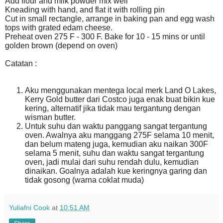
Add flour and milk powder mix well
Kneading with hand, and flat it with rolling pin
Cut in small rectangle, arrange in baking pan and egg wash
tops with grated edam cheese.
Preheat oven 275 F - 300 F. Bake for 10 - 15 mins or until
golden brown (depend on oven)
Catatan :
Aku menggunakan mentega local merk Land O Lakes,
Kerry Gold butter dari Costco juga enak buat bikin kue
kering, alternatif jika tidak mau tergantung dengan
wisman butter.
Untuk suhu dan waktu panggang sangat tergantung
oven. Awalnya aku manggang 275F selama 10 menit,
dan belum mateng juga, kemudian aku naikan 300F
selama 5 menit, suhu dan waktu sangat tergantung
oven, jadi mulai dari suhu rendah dulu, kemudian
dinaikan. Goalnya adalah kue keringnya garing dan
tidak gosong (warna coklat muda)
Yuliafni Cook
at
10:51 AM